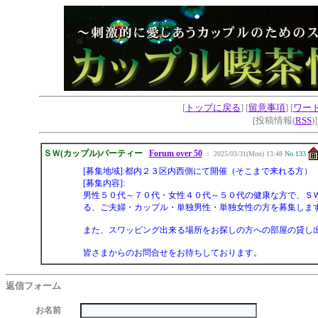
[
トップに戻る
] [
留意事項
] [
ワー
[投稿情報(
RSS
)
ＳＷ(カップル)パーティー
Forum over 50
： 2025/03/31(Mon) 13:48
No.133
[募集地域]:都内２３区内西側にて開催（そこまで来れる方）
[募集内容]:
男性５０代～７０代・女性４０代～５０代の健康な方で、ＳＷ
る、ご夫婦・カップル・単独男性・単独女性の方を募集しま
また、スワッピング出来る場所をお探しの方への部屋の貸し
皆さまからのお問合せをお待ちしております。
返信フォーム
お名前