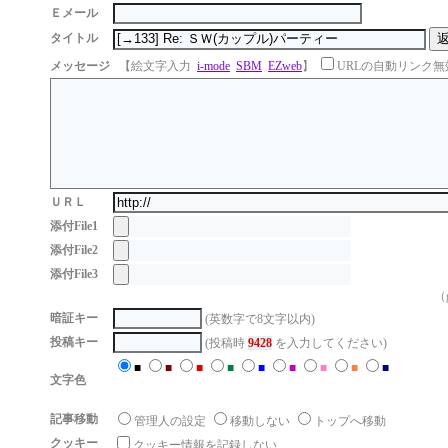
Ｅメール
タイトル
メッセージ
【絵文字入力
i-mode
SBM
EZweb
】
URLの自動リンク無
ＵＲＬ
添付File1
添付File2
添付File3
（g
暗証キー
(英数字で8文字以内)
投稿キー
(投稿時
9428
を入力してください)
■
■
■
■
■
■
■
■
■
文字色
記事移動
管理人の設定
移動しない
トップへ移動
クッキー
クッキー情報を記録しない