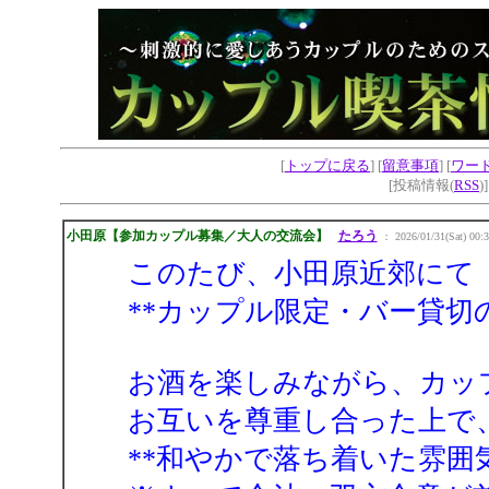
[
トップに戻る
] [
留意事項
] [
ワー
[投稿情報(
RSS
)
小田原【参加カップル募集／大人の交流会】
たろう
： 2026/01/31(Sat) 00:3
このたび、小田原近郊にて
**カップル限定・バー貸切
お酒を楽しみながら、カッ
お互いを尊重し合った上で
**和やかで落ち着いた雰囲