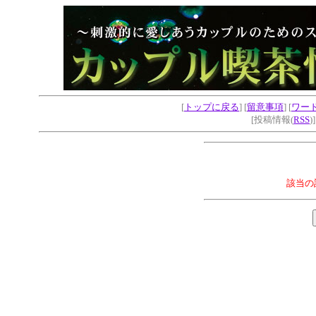
[
トップに戻る
] [
留意事項
] [
ワー
[投稿情報(
RSS
)
該当の