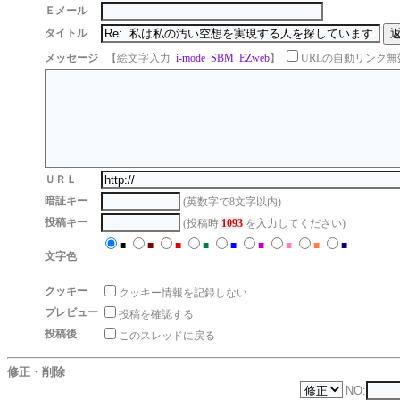
Ｅメール
タイトル
メッセージ
【絵文字入力
i-mode
SBM
EZweb
】
URLの自動リンク無
ＵＲＬ
暗証キー
(英数字で8文字以内)
投稿キー
(投稿時
1093
を入力してください)
■
■
■
■
■
■
■
■
■
文字色
クッキー
クッキー情報を記録しない
プレビュー
投稿を確認する
投稿後
このスレッドに戻る
修正・削除
NO: