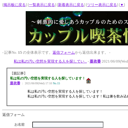
[
掲示板に戻る
] [
一覧表示に戻る
] [
新着表示に戻る
] [
ツリー表示に戻る
] [
▼
]
- 記事No.
15
の全体表示です。
返信フォーム
から返信出来ます。 -
私は私の汚い空想を実現する人を探してい...
-
亜衣香
2021/06/09(Wed
【親記事】
私は私の汚い空想を実現する人を探しています！
亜衣香
： 2021/06/09(Wed) 17:10
No.15
私は私の汚い空想を実現する人を探しています！
私は私の汚い空想を実現する人を探しています！私は兼を飲み込むの
返信フォーム
お名前