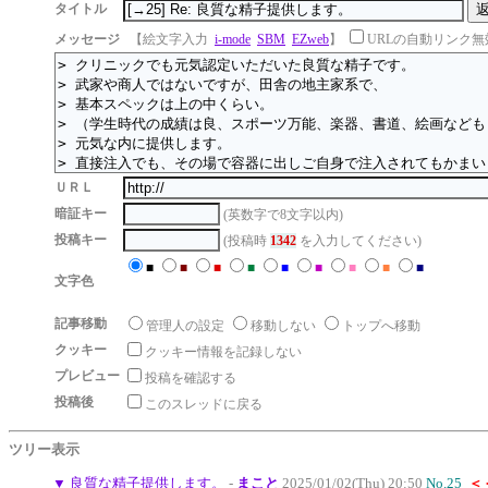
タイトル
メッセージ
【絵文字入力
i-mode
SBM
EZweb
】
URLの自動リンク無
ＵＲＬ
暗証キー
(英数字で8文字以内)
投稿キー
(投稿時
1342
を入力してください)
■
■
■
■
■
■
■
■
■
文字色
記事移動
管理人の設定
移動しない
トップへ移動
クッキー
クッキー情報を記録しない
プレビュー
投稿を確認する
投稿後
このスレッドに戻る
ツリー表示
▼
良質な精子提供します。
-
まこと
2025/01/02(Thu) 20:50
No.25
＜