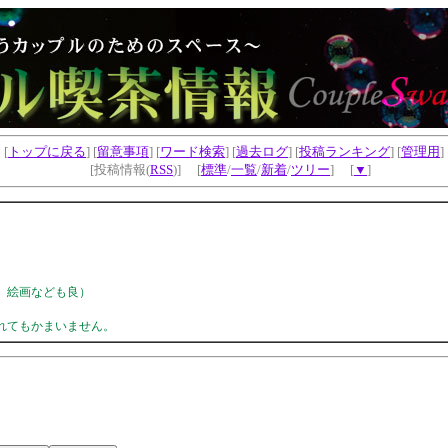
[
トップに戻る
] [
留意事項
] [
ワード検索
] [
過去ログ
] [
投稿ランキング
] [
管理用
]
[投稿情報(
RSS
)] [
標準
/
一覧
/
新着
/
ツリー
] [
▼
]
。
、絵画なども良）
れてもかまいません。