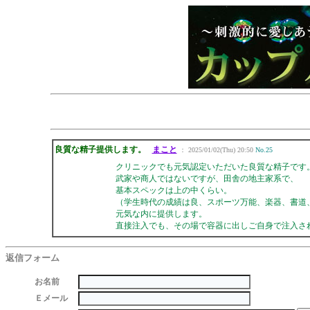
良質な精子提供します。
まこと
： 2025/01/02(Thu) 20:50
No.25
クリニックでも元気認定いただいた良質な精子です
武家や商人ではないですが、田舎の地主家系で、
基本スペックは上の中くらい。
（学生時代の成績は良、スポーツ万能、楽器、書道
元気な内に提供します。
直接注入でも、その場で容器に出しご自身で注入さ
返信フォーム
お名前
Ｅメール