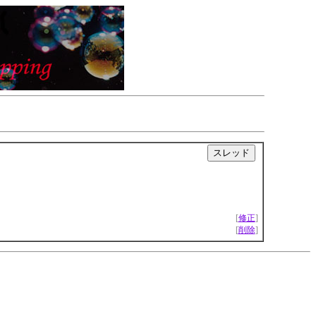
|
[
修正
]
[
削除
]