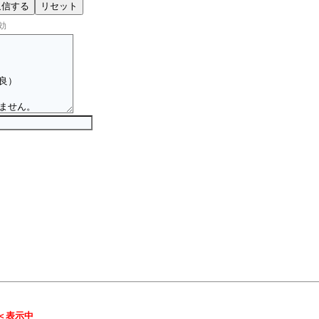
効
＜表示中