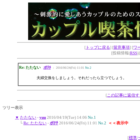
[
トップに戻る
] [
留意事項
] [
ワ
[投稿情報(
RSS
)
Re: たたない
ポﾃﾁ
： 2016/06/24(Fri) 11:01
No.2
夫婦交換をしましょう。それだったら立つでしょう。
[
この記事に返信す
ツリー表示
▼
たたない
-
yuu
2016/04/19(Tue) 14:06
No.1
└
Re: たたない
-
ポﾃﾁ
2016/06/24(Fri) 11:01
No.2
＜＜表示中
[
標準
/