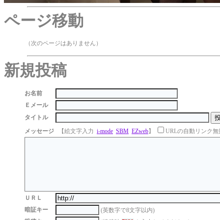
ページ移動
（次のページはありません）
新規投稿
お名前
Ｅメール
タイトル
メッセージ
【絵文字入力
i-mode
SBM
EZweb
】
URLの自動リンク無
ＵＲＬ
暗証キー
(英数字で8文字以内)