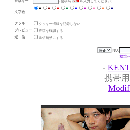
投稿キー
(投稿時
7230
を入力してください)
■
■
■
■
■
■
■
■
■
文字色
クッキー
クッキー情報を記録しない
プレビュー
投稿を確認する
返 信
返信無効にする
NO:
[
標準
/
-
KENT
携帯用
Modif