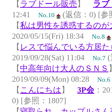
【
ラブドール販売
】
ラブ
12:41
(返信：0) [参
No.10
【
私は男性を誘惑するのが
2020/05/15(Fri) 18:34
No.8
【
レスで悩んでいる方居た
2019/09/28(Sat) 11:04
(
No.7
【
中高年向け大人のＳＮＳ
2019/09/09(Mon) 08:28
No.6
【
こんにちは
】
3P会
：201
0) [参照：1807]
【
寝取られ、カップルさん