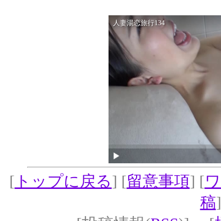
[
トップに戻る
] [
留意事項
] [
ワ
稿
]