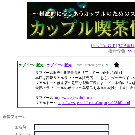
[
トップに戻る
] [
留意事項
[投稿情報(
RSS
)
ラブドール販売
ラブドール販売
： 2021/10/21(Thu) 12:41
No.10
ラブドール販売 | 世界最高級リアルドール正規品通販店。
本店は高級リアルラブドール販売店で、おもにダッチワイフ
リアルドールは本店の厳密な製造工程によって、本物の人の
最新のラブドールのボディの各部位も本当の女性に非常に近
ラブドール
https://www.jess-doll.com
リアルドール
https://www.jess-doll.com/Category-c263562.html
返信フォーム
お名前
Ｅメール