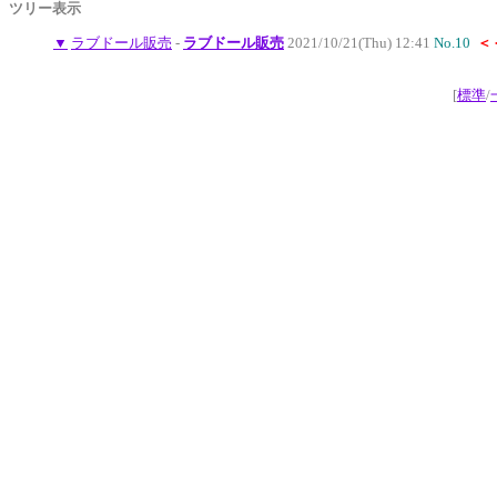
ツリー表示
▼
ラブドール販売
-
ラブドール販売
2021/10/21(Thu) 12:41
No.10
＜
[
標準
/