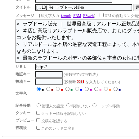
タイトル
メッセージ
【絵文字入力
i-mode
SBM
EZweb
】
URLの自動リンク無
ＵＲＬ
暗証キー
(英数字で8文字以内)
投稿キー
(投稿時
2211
を入力してください)
■
■
■
■
■
■
■
■
■
文字色
記事移動
管理人の設定
移動しない
トップへ移動
クッキー
クッキー情報を記録しない
プレビュー
投稿を確認する
投稿後
このスレッドに戻る