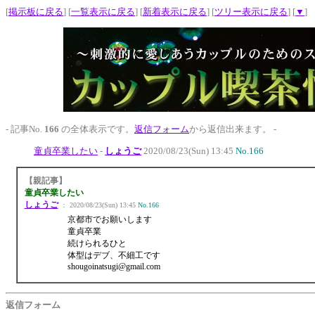
[
掲示板に戻る
] [
一覧表示に戻る
] [
新着表示に戻る
] [
ツリー表示に戻る
] [
▼
]
- 記事No.
166
の全体表示です。
返信フォーム
から返信出来ます。 -
童貞卒業したい
-
しょうご
2020/08/23(Sun) 13:45
No.166
【親記事】
童貞卒業したい
しょうご
： 2020/08/23(Sun) 13:45
No.166
京都市でお願いします
童貞卒業
続けられるひと
体型はデブ、不細工です
shougoinatsugi@gmail.com
返信フォーム