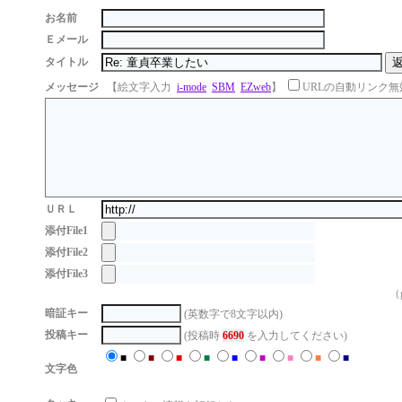
お名前
Ｅメール
タイトル
メッセージ
【絵文字入力
i-mode
SBM
EZweb
】
URLの自動リンク無
ＵＲＬ
添付File1
添付File2
添付File3
（g
暗証キー
(英数字で8文字以内)
投稿キー
(投稿時
6690
を入力してください)
■
■
■
■
■
■
■
■
■
文字色