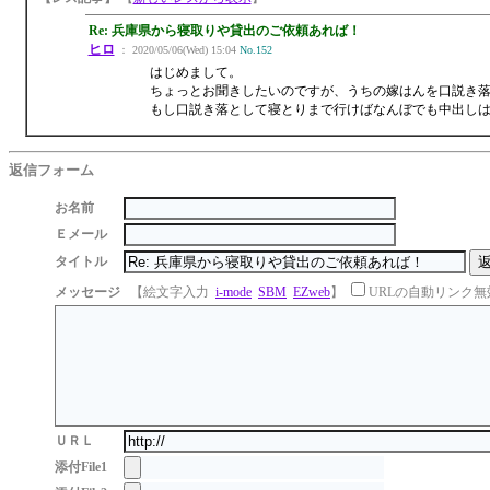
Re: 兵庫県から寝取りや貸出のご依頼あれば！
ヒロ
： 2020/05/06(Wed) 15:04
No.152
はじめまして。
ちょっとお聞きしたいのですが、うちの嫁はんを口説き
もし口説き落として寝とりまで行けばなんぼでも中出し
返信フォーム
お名前
Ｅメール
タイトル
メッセージ
【絵文字入力
i-mode
SBM
EZweb
】
URLの自動リンク無
ＵＲＬ
添付File1