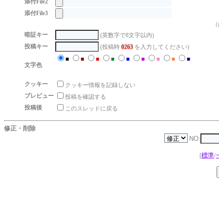
添付File2
添付File3
（g
暗証キー
(英数字で8文字以内)
投稿キー
(投稿時
0263
を入力してください)
■
■
■
■
■
■
■
■
■
文字色
クッキー
クッキー情報を記録しない
プレビュー
投稿を確認する
投稿後
このスレッドに戻る
修正・削除
NO:
[
標準
/