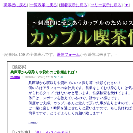
[
掲示板に戻る
] [
一覧表示に戻る
] [
新着表示に戻る
] [
ツリー表示に戻る
] [
▼
]
- 記事No.
150
の全体表示です。
返信フォーム
から返信出来ます。 -
【親記事】
兵庫県から寝取りや貸出のご依頼あれば！
momo
： 2020/02/19(Wed) 12:39
No.150
兵庫県から寝取りや貸出でのハメ撮り等ご依頼ください！
僕の方はアラフォーの会社員です。営業をしており身なりには気を
がられるタイプではないかと思います。性病検査も受けてます。
休日は、スポーツを教えているので、話やすい感じです。
何度かご夫婦、カップルさんと遊んで頂いた事がありますので、
ご一緒に楽しく時間を過ごせたらと思いますので、もし良ければ
簡単ですが、どうぞよろしくお願い致します！
momo
【レス記事】
【
新しいレスから表示
】