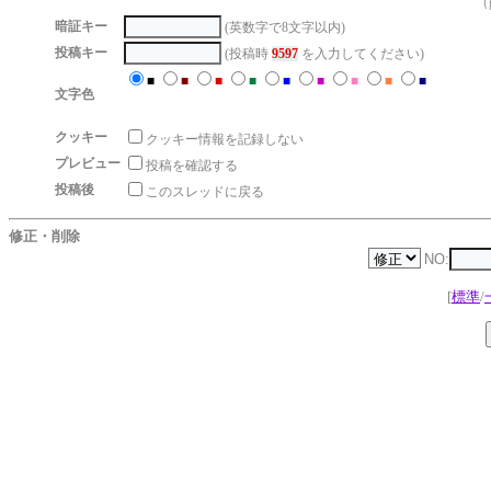
（g
暗証キー
(英数字で8文字以内)
投稿キー
(投稿時
9597
を入力してください)
■
■
■
■
■
■
■
■
■
文字色
クッキー
クッキー情報を記録しない
プレビュー
投稿を確認する
投稿後
このスレッドに戻る
修正・削除
NO:
[
標準
/