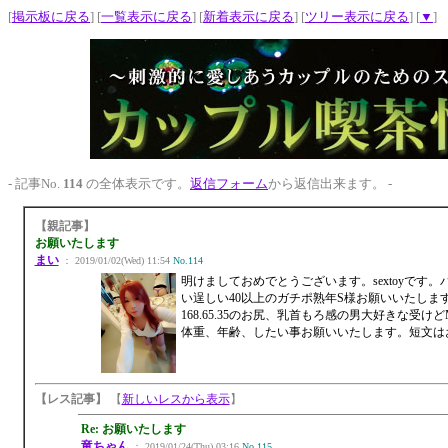
[
掲示板に戻る
] [
一覧表示に戻る
] [
新着表示に戻る
] [
ツリー表示に戻る
] [
▼
]
- 記事No.
114
の全体表示です。
返信フォーム
から返信出来ます。 -
【親記事】
お願いたします
まい
： 2019/01/02(Wed) 11:54
No.114
明けましておめでとうございます。sextoyです
い逞しい40以上のガチポ熟年S様お願いいたしま
168.65.35のお尻、乳首もろ感の男大好きな
体重、年齢、したい事お願いいたします。短文は
【レス記事】
【
新しいレスから表示
】
Re: お願いたします
竜ちゃん
： 2019/01/24(Thu) 03:16
No.115