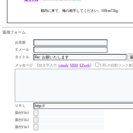
都内に来て、俺の相手してください。169cm72kg
返信フォーム
お名前
Ｅメール
タイトル
メッセージ
【絵文字入力
i-mode
SBM
EZweb
】
URLの自動リンク無
ＵＲＬ
添付File1
添付File2
添付File3