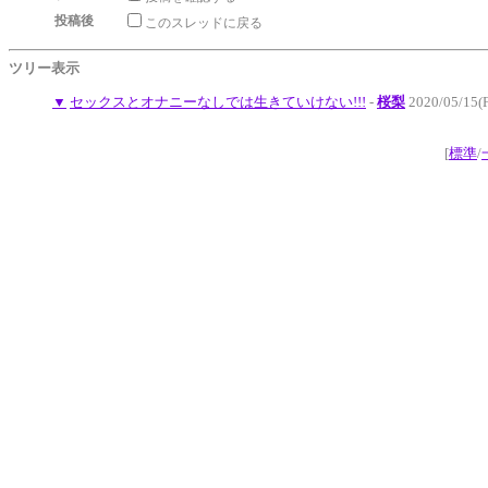
投稿後
このスレッドに戻る
ツリー表示
▼
セックスとオナニーなしでは生きていけない!!!
-
桜梨
2020/05/15(F
[
標準
/