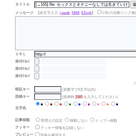
タイトル
メッセージ
【絵文字入力
i-mode
SBM
EZweb
】
URLの自動リンク無
ＵＲＬ
添付File1
添付File2
添付File3
（g
暗証キー
(英数字で8文字以内)
投稿キー
(投稿時
2105
を入力してください)
■
■
■
■
■
■
■
■
■
文字色
記事移動
管理人の設定
移動しない
トップへ移動
クッキー
クッキー情報を記録しない
プレビュー
投稿を確認する