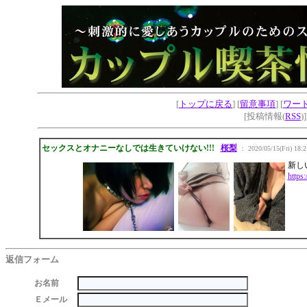
[
トップに戻る
] [
留意事項
] [
ワー
[投稿情報(
RSS
)
セックスとオナニーなしでは生きていけない!!!
桜梨
： 2020/05/15(Fri) 18:2
新し
https:/
返信フォーム
お名前
Ｅメール