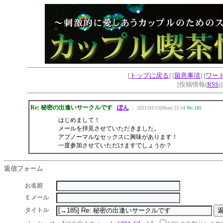
[
トップに戻る
] [
留意事項
] [
ワー
[投稿情報(
RSS
)
Re: 秘密の出逢いサークルです
ぽん
： 2021/03/15(Mon) 23:54
No.185
はじめまして！
メールを拝見させていただきました。
アブノーマルなセックスに興味があります！
一度参加させていただけますでしょうか？
返信フォーム
お名前
Ｅメール
タイトル