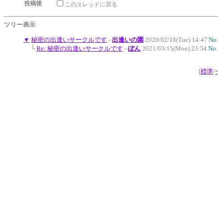
投稿後
このスレッドに戻る
ツリー表示
▼
秘密の出逢いサークルです
-
出逢いの園
2020/02/18(Tue) 14:47
No
└
Re: 秘密の出逢いサークルです
-
ぽん
2021/03/15(Mon) 23:54
No.
[
標準
/