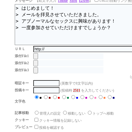
メッセージ
【絵文字入力
i-mode
SBM
EZweb
】
URLの自動リンク無
ＵＲＬ
添付File1
添付File2
添付File3
（g
暗証キー
(英数字で8文字以内)
投稿キー
(投稿時
2511
を入力してください)
■
■
■
■
■
■
■
■
■
文字色
記事移動
管理人の設定
移動しない
トップへ移動
クッキー
クッキー情報を記録しない
プレビュー
投稿を確認する