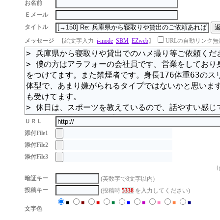
お名前
Ｅメール
タイトル
メッセージ
【絵文字入力
i-mode
SBM
EZweb
】
URLの自動リンク無
ＵＲＬ
添付File1
添付File2
添付File3
（g
暗証キー
(英数字で8文字以内)
投稿キー
(投稿時
5338
を入力してください)
■
■
■
■
■
■
■
■
■
文字色