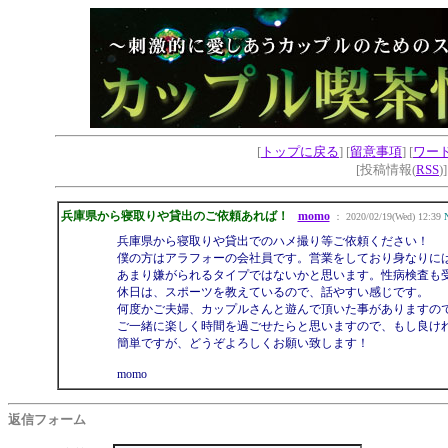
[
トップに戻る
] [
留意事項
] [
ワー
[投稿情報(
RSS
)
兵庫県から寝取りや貸出のご依頼あれば！
momo
： 2020/02/19(Wed) 12:39
兵庫県から寝取りや貸出でのハメ撮り等ご依頼ください！
僕の方はアラフォーの会社員です。営業をしており身なりには
あまり嫌がられるタイプではないかと思います。性病検査も
休日は、スポーツを教えているので、話やすい感じです。
何度かご夫婦、カップルさんと遊んで頂いた事がありますの
ご一緒に楽しく時間を過ごせたらと思いますので、もし良け
簡単ですが、どうぞよろしくお願い致します！
momo
返信フォーム