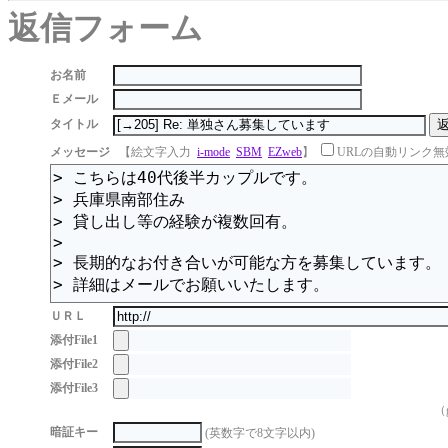
返信フォーム
お名前
Ｅメール
タイトル
メッセージ
【絵文字入力
i-mode
SBM
EZweb
】
URLの自動リンク無
ＵＲＬ
添付File1
添付File2
添付File3
（g
暗証キー
(英数字で8文字以内)