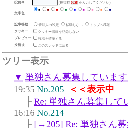
投稿キー
(投稿時
6658
を入力してください)
■
■
■
■
■
■
■
■
■
文字色
記事移動
管理人の設定
移動しない
トップへ移動
クッキー
クッキー情報を記録しない
プレビュー
投稿を確認する
投稿後
このスレッドに戻る
ツリー表示
▼
単独さん募集しています
19:35
No.205
＜＜表示中
├
Re: 単独さん募集して
16:16
No.214
├
[→205] Re: 単独