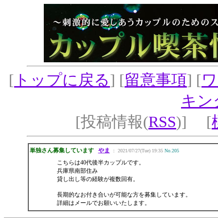
[
トップに戻る
] [
留意事項
] [
ワ
キン
[投稿情報(
RSS
)] [
単独さん募集しています
やま
： 2021/07/27(Tue) 19:35
No.205
こちらは40代後半カップルです。
兵庫県南部住み
貸し出し等の経験が複数回有。
長期的なお付き合いが可能な方を募集しています。
詳細はメールでお願いいたします。