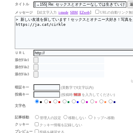
タイトル
メッセージ
【絵文字入力
i-mode
SBM
EZweb
】
URLの自動リンク無
ＵＲＬ
添付File1
添付File2
添付File3
（g
暗証キー
(英数字で8文字以内)
投稿キー
(投稿時
9818
を入力してください)
■
■
■
■
■
■
■
■
■
文字色
記事移動
管理人の設定
移動しない
トップへ移動
クッキー
クッキー情報を記録しない
プレビュー
投稿を確認する