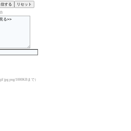
効
if jpg png/1000KBまで）