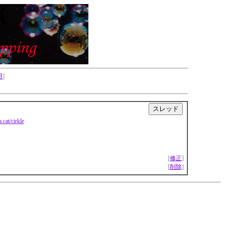
用
]
|
a.cat/cirkle
[
修正
]
[
削除
]