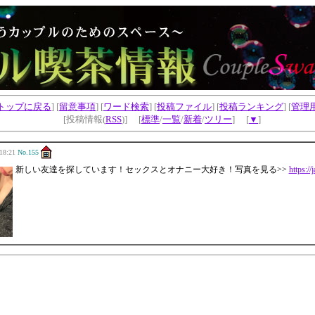
トップに戻る
] [
留意事項
] [
ワード検索
] [
投稿ファイル
] [
投稿ランキング
] [
管理
[投稿情報(
RSS
)] [
標準
/
一覧
/
新着
/
ツリー
] [
▼
]
18:21
No.155
新しい友達を探しています！セックスとオナニー大好き！写真を見る>>
https://j