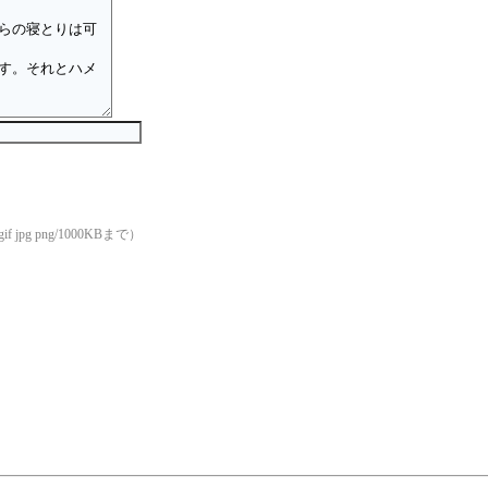
if jpg png/1000KBまで）