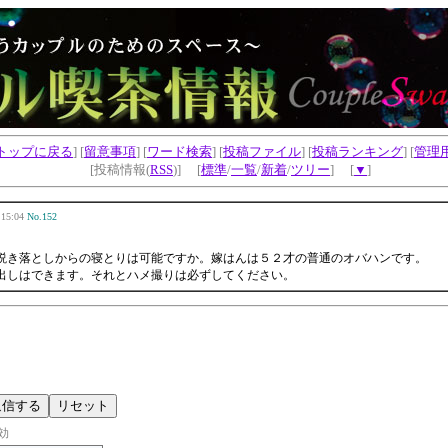
トップに戻る
] [
留意事項
] [
ワード検索
] [
投稿ファイル
] [
投稿ランキング
] [
管理
[投稿情報(
RSS
)] [
標準
/
一覧
/
新着
/
ツリー
] [
▼
]
15:04
No.152
説き落としからの寝とりは可能ですか。嫁はんは５２才の普通のオバハンです。
出しはできます。それとハメ撮りは必ずしてください。
効