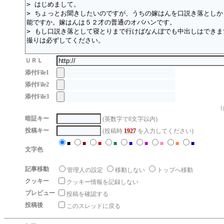
ＵＲＬ
添付File1
添付File2
添付File3
（g
暗証キー
(英数字で8文字以内)
投稿キー
(投稿時
1927
を入力してください)
■
■
■
■
■
■
■
■
■
文字色
記事移動
管理人の設定
移動しない
トップへ移動
クッキー
クッキー情報を記録しない
プレビュー
投稿を確認する
投稿後
このスレッドに戻る