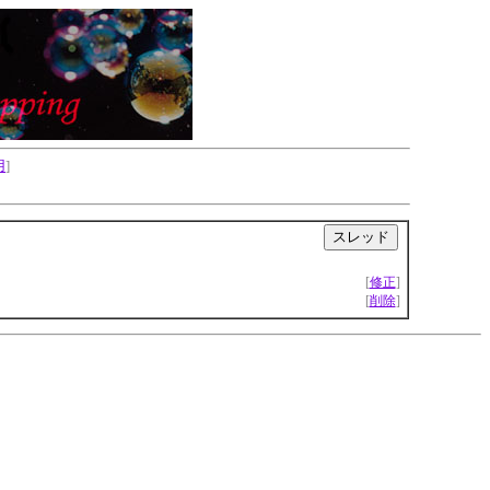
用
]
|
[
修正
]
[
削除
]