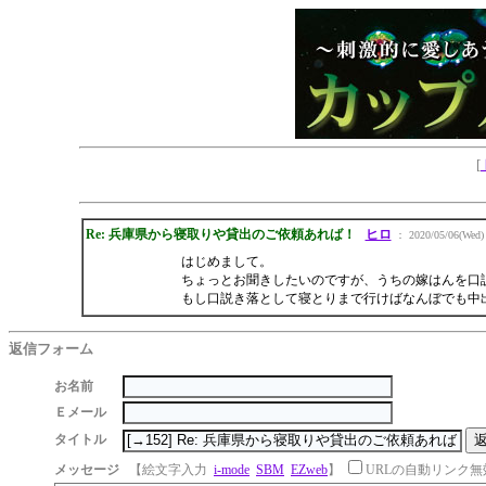
[
Re: 兵庫県から寝取りや貸出のご依頼あれば！
ヒロ
： 2020/05/06(Wed) 
はじめまして。
ちょっとお聞きしたいのですが、うちの嫁はんを口
もし口説き落として寝とりまで行けばなんぼでも中
返信フォーム
お名前
Ｅメール
タイトル
メッセージ
【絵文字入力
i-mode
SBM
EZweb
】
URLの自動リンク無