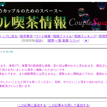
トップに戻る
] [
留意事項
] [
ワード検索
] [
投稿ファイル
] [
投稿ランキング
] [
管理
[投稿情報(
RSS
)] [
標準
/
一覧
/
新着
/
ツリー
] [
▼
]
13:44
No.296
ます。身長175、体重78の筋肉質な体格、見た目は爽やかだと言われます。最近
出して頂ける方いましたら是非ご連絡いただきたいです。
験ありですが、まだ経験豊富とは言えません。寝取られに興味ありですが、最初か
ュやしたいことなど何でも仰ってください。目的、やりたいこと等すり合わせの上、
連絡頂けたらと思います。
[
この記事に返信する
] [
この記事を引用して返信する
]