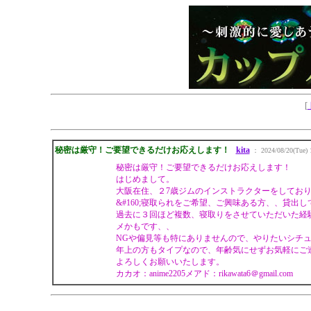
[
秘密は厳守！ご要望できるだけお応えします！
kita
： 2024/08/20(Tue) 
秘密は厳守！ご要望できるだけお応えします！
はじめまして。
大阪在住、２7歳ジムのインストラクターをしており
&#160;寝取られをご希望、ご興味ある方、、貸
過去に３回ほど複数、寝取りをさせていただいた経
メかもです、、
NGや偏見等も特にありませんので、やりたいシチ
年上の方もタイプなので、年齢気にせずお気軽にご
よろしくお願いいたします。
カカオ：anime2205メアド：rikawata6＠gmail.com