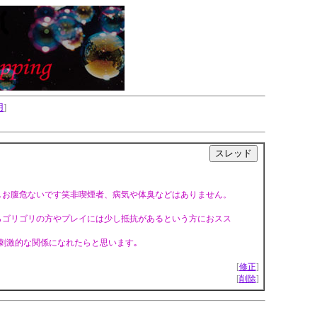
用
]
|
少しお腹危ないです笑非喫煙者、病気や体臭などはありません。
らゴリゴリの方やプレイには少し抵抗があるという方におスス
刺激的な関係になれたらと思います｡
[
修正
]
[
削除
]