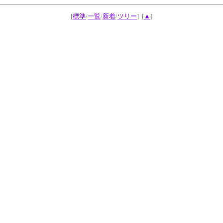
[
標準
/
一覧
/
新着
/
ツリー
]
[
▲
]