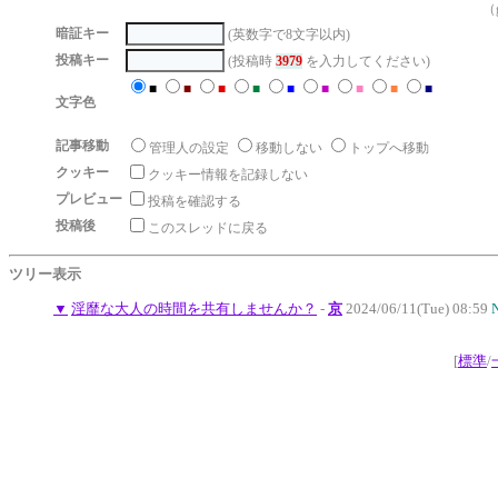
（g
暗証キー
(英数字で8文字以内)
投稿キー
(投稿時
3979
を入力してください)
■
■
■
■
■
■
■
■
■
文字色
記事移動
管理人の設定
移動しない
トップへ移動
クッキー
クッキー情報を記録しない
プレビュー
投稿を確認する
投稿後
このスレッドに戻る
ツリー表示
▼
淫靡な大人の時間を共有しませんか？
-
京
2024/06/11(Tue) 08:59
[
標準
/