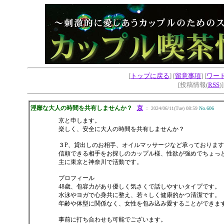
[
トップに戻る
] [
留意事項
] [
ワー
[投稿情報(
RSS
)
淫靡な大人の時間を共有しませんか？
京
： 2024/06/11(Tue) 08:59
No.606
京と申します。
楽しく、安全に大人の時間を共有しませんか？
３P、貸出しのお相手、オイルマッサージなど承っております
信頼できる相手をお探しのカップル様、性欲が強めでちょっ
主に東京と神奈川で活動です。
プロフィール
48歳、包容力があり優しく気さくで話しやすいタイプです。
水泳やヨガで心身共に整え、若々しく健康的かつ清潔です。
年齢や体型に関係なく、女性を包み込み愛することができま
事前に打ち合わせも可能でございます。