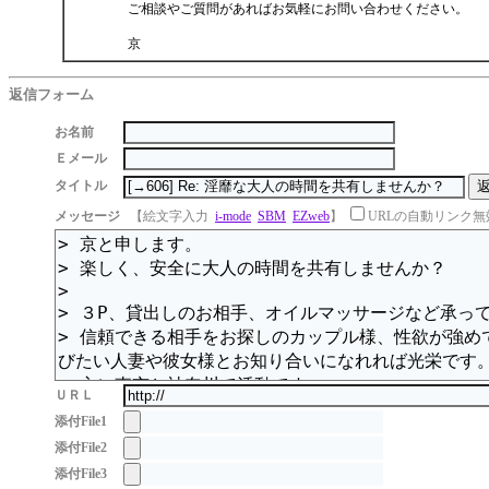
ご相談やご質問があればお気軽にお問い合わせください。
京
返信フォーム
お名前
Ｅメール
タイトル
メッセージ
【絵文字入力
i-mode
SBM
EZweb
】
URLの自動リンク無
ＵＲＬ
添付File1
添付File2
添付File3