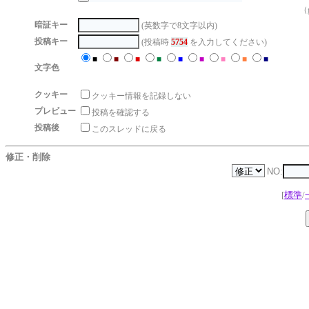
（g
暗証キー
(英数字で8文字以内)
投稿キー
(投稿時
5754
を入力してください)
■
■
■
■
■
■
■
■
■
文字色
クッキー
クッキー情報を記録しない
プレビュー
投稿を確認する
投稿後
このスレッドに戻る
修正・削除
NO:
[
標準
/