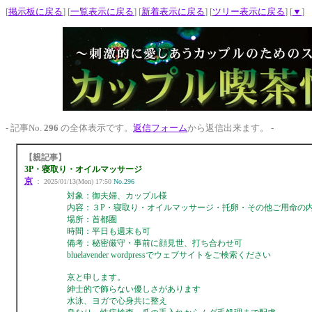
[
掲示板に戻る
] [
一覧表示に戻る
] [
新着表示に戻る
] [
ツリー表示に戻る
] [
▼
]
- 記事No.
296
の全体表示です。
返信フォーム
から返信出来ます。 -
【親記事】
3P・寝取り・オイルマッサージ
京
： 2025/01/13(Mon) 17:50
No.296
対象：御夫婦、カップル様
内容：３P・寝取り・オイルマッサージ・托卵・その他ご用命の
場所：首都圏
時間：平日も週末も可
備考：秘密厳守・事前に顔見世、打ち合わせ可
bluelavender wordpressでウェブサイトをご検索ください
京と申します。
紳士的で飾らない優しさがあります
水泳、ヨガで心身共に整え