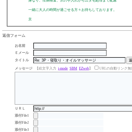
身なり、性病検査、爪の手入れからムダ毛処理まで配慮
一緒に大人の時間が過ごせる方々お待ちしております。
京
返信フォーム
お名前
Ｅメール
タイトル
メッセージ
【絵文字入力
i-mode
SBM
EZweb
】
URLの自動リンク無
ＵＲＬ
添付File1
添付File2
添付File3