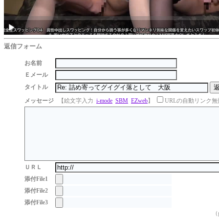
返信フォーム
お名前
Ｅメール
タイトル
メッセージ
【絵文字入力
i-mode
SBM
EZweb
】
URLの自動リンク無
ＵＲＬ
添付File1
添付File2
添付File3
（g