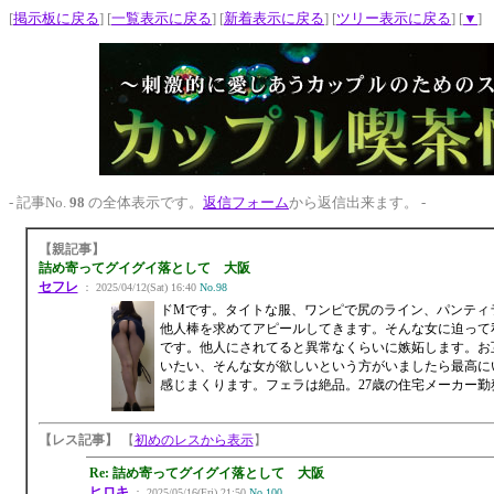
[
掲示板に戻る
] [
一覧表示に戻る
] [
新着表示に戻る
] [
ツリー表示に戻る
] [
▼
]
- 記事No.
98
の全体表示です。
返信フォーム
から返信出来ます。 -
【親記事】
詰め寄ってグイグイ落として 大阪
セフレ
： 2025/04/12(Sat) 16:40
No.98
ドMです。タイトな服、ワンピで尻のライン、パンティ
他人棒を求めてアピールしてきます。そんな女に迫って
です。他人にされてると異常なくらいに嫉妬します。お
いたい、そんな女が欲しいという方がいましたら最高に
感じまくります。フェラは絶品。27歳の住宅メーカー勤
【レス記事】
【
初めのレスから表示
】
Re: 詰め寄ってグイグイ落として 大阪
ヒロキ
： 2025/05/16(Fri) 21:50
No.100