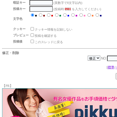
暗証キー
(英数字で8文字以内)
投稿キー
(投稿時
0901
を入力してください)
■
■
■
■
■
■
■
■
■
文字色
クッキー
クッキー情報を記録しない
プレビュー
投稿を確認する
投稿後
このスレッドに戻る
修正・削除
NO:
[
標準
/
【PR】