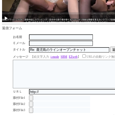
返信フォーム
お名前
Ｅメール
タイトル
メッセージ
【絵文字入力
i-mode
SBM
EZweb
】
URLの自動リンク無
ＵＲＬ
添付File1
添付File2
添付File3