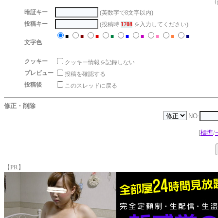
（g
暗証キー
(英数字で8文字以内)
投稿キー
(投稿時
1708
を入力してください)
■
■
■
■
■
■
■
■
■
文字色
クッキー
クッキー情報を記録しない
プレビュー
投稿を確認する
投稿後
このスレッドに戻る
修正・削除
NO:
[
標準
/
【PR】