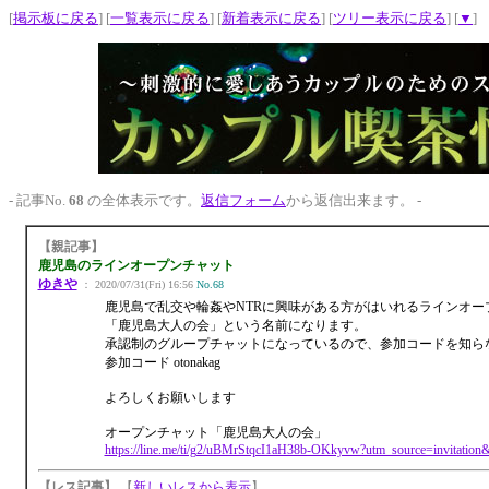
[
掲示板に戻る
] [
一覧表示に戻る
] [
新着表示に戻る
] [
ツリー表示に戻る
] [
▼
]
- 記事No.
68
の全体表示です。
返信フォーム
から返信出来ます。 -
【親記事】
鹿児島のラインオープンチャット
ゆきや
： 2020/07/31(Fri) 16:56
No.68
鹿児島で乱交や輪姦やNTRに興味がある方がはいれるラインオー
「鹿児島大人の会」という名前になります。
承認制のグループチャットになっているので、参加コードを知ら
参加コード otonakag
よろしくお願いします
オープンチャット「鹿児島大人の会」
https://line.me/ti/g2/uBMrStqcI1aH38b-OKkyvw?utm_source=invitati
【レス記事】
【
新しいレスから表示
】