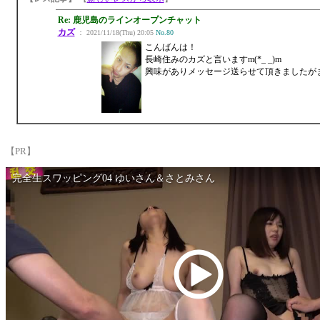
Re: 鹿児島のラインオープンチャット
カズ
： 2021/11/18(Thu) 20:05
No.80
こんばんは！
長崎住みのカズと言いますm(*_ _)m
興味がありメッセージ送らせて頂きましたが
【PR】