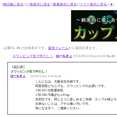
[
掲示板に戻る
] [
一覧表示に戻る
] [
新着表示に戻る
] [
ツリー表示に戻る
] [
▼
]
- 記事No.
49
の全体表示です。
返信フォーム
から返信出来ます。 -
スワッピング生で中だし！
-
ゆー&きょ
2019/09/21(Sat) 16:06
No.49
【親記事】
スワッピング生で中だし！
ゆー&きょ
： 2019/09/21(Sat) 16:06
No.49
こんにちは。大阪在住夫婦です。
同室別室どちらでも。スワッピングのお誘いです。
♂60-167-50普通体型
♀58-160-76激ぽちゃFcup
生対応です。同じように楽しめるご夫婦、カップル様よろ
出来ないことは、アナル痛い汚いです。
気になる方々、ご連絡ください。