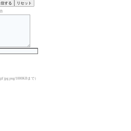
効
if jpg png/1000KBまで）