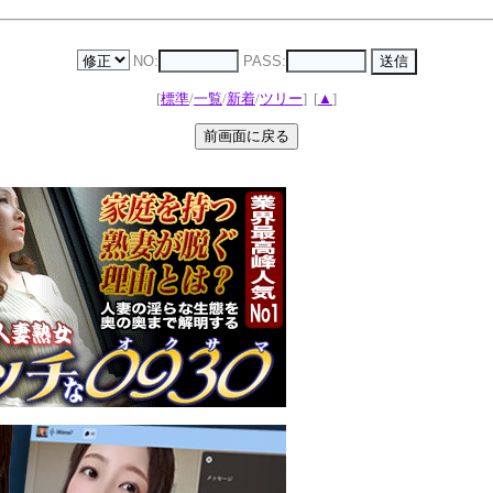
NO:
PASS:
[
標準
/
一覧
/
新着
/
ツリー
]
[
▲
]