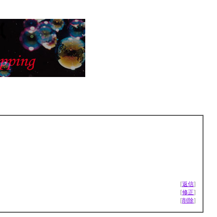
[
返信
]
[
修正
]
[
削除
]