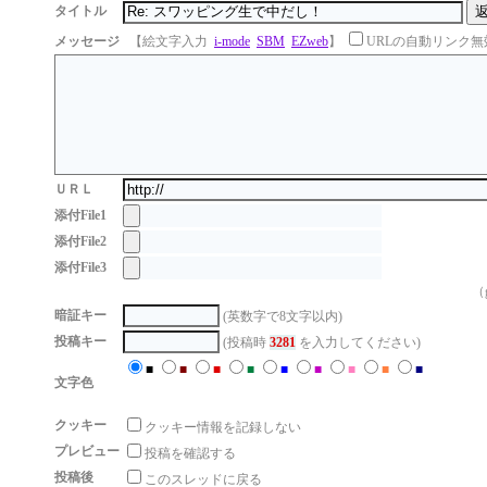
タイトル
メッセージ
【絵文字入力
i-mode
SBM
EZweb
】
URLの自動リンク無
ＵＲＬ
添付File1
添付File2
添付File3
（g
暗証キー
(英数字で8文字以内)
投稿キー
(投稿時
3281
を入力してください)
■
■
■
■
■
■
■
■
■
文字色
クッキー
クッキー情報を記録しない
プレビュー
投稿を確認する
投稿後
このスレッドに戻る