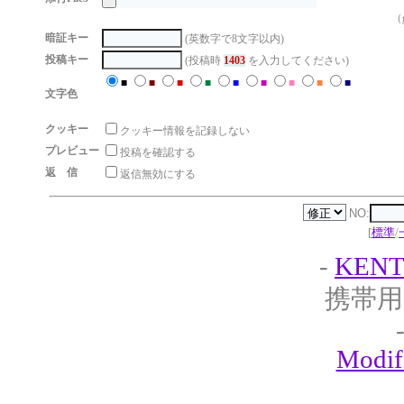
（g
暗証キー
(英数字で8文字以内)
投稿キー
(投稿時
1403
を入力してください)
■
■
■
■
■
■
■
■
■
文字色
クッキー
クッキー情報を記録しない
プレビュー
投稿を確認する
返 信
返信無効にする
NO:
[
標準
/
-
KENT
携帯用
Modif