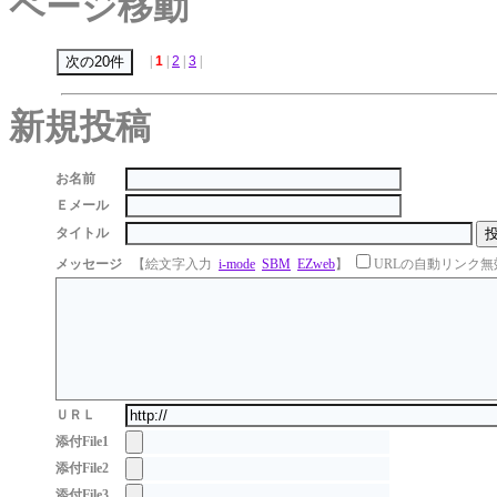
ページ移動
|
1
|
2
|
3
|
新規投稿
お名前
Ｅメール
タイトル
メッセージ
【絵文字入力
i-mode
SBM
EZweb
】
URLの自動リンク無
ＵＲＬ
添付File1
添付File2
添付File3