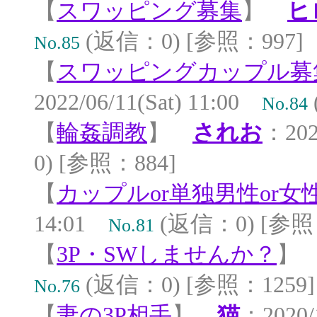
【
スワッピング募集
】
ヒ
(返信：0) [参照：997]
No.85
【
スワッピングカップル募
2022/06/11(Sat) 11:00
No.84
【
輪姦調教
】
されお
：202
0) [参照：884]
【
カップルor単独男性or女
14:01
(返信：0) [参照：
No.81
【
3P・SWしませんか？
(返信：0) [参照：1259]
No.76
【
妻の3P相手
】
猫
：2020/