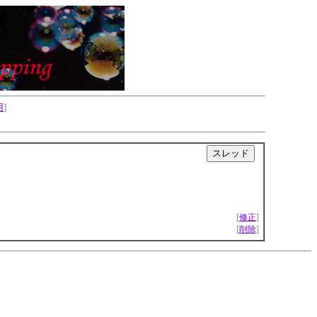
用
]
|
[
修正
]
[
削除
]