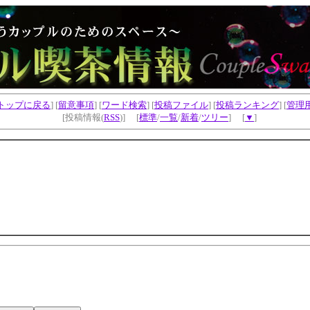
トップに戻る
] [
留意事項
] [
ワード検索
] [
投稿ファイル
] [
投稿ランキング
] [
管理
[投稿情報(
RSS
)] [
標準
/
一覧
/
新着
/
ツリー
] [
▼
]