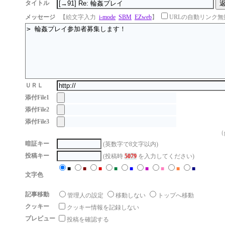
タイトル
メッセージ
【絵文字入力
i-mode
SBM
EZweb
】
URLの自動リンク無
ＵＲＬ
添付File1
添付File2
添付File3
（g
暗証キー
(英数字で8文字以内)
投稿キー
(投稿時
5079
を入力してください)
■
■
■
■
■
■
■
■
■
文字色
記事移動
管理人の設定
移動しない
トップへ移動
クッキー
クッキー情報を記録しない
プレビュー
投稿を確認する