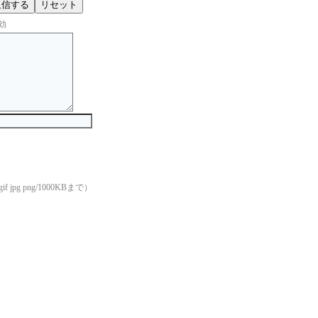
効
if jpg png/1000KBまで）