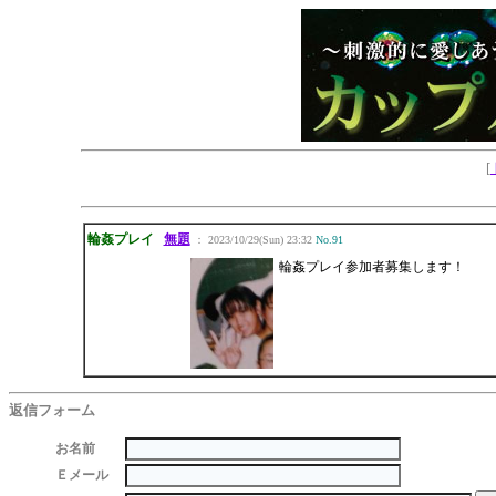
[
輪姦プレイ
無題
： 2023/10/29(Sun) 23:32
No.91
輪姦プレイ参加者募集します！
返信フォーム
お名前
Ｅメール