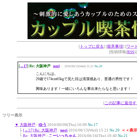
[
トップに戻る
] [
留意事項
] [
ワー
[投稿情報(
RSS
)
[
→17
] Re: 大阪神戸
nori
： 2016/06/15(Wed) 15:21
No.20
こんにちは。
29歳で174cm65kgで見た目は清潔感あり、普通の男性です！
興味あります！一緒にいろんな事出来たらなと思います！
[
この記事に返信す
ツリー表示
▼
大阪神戸
-
ゆう
2016/06/09(Thu) 10:09
No.17
├
[→17] Re: 大阪神戸
-
nori
2016/06/15(Wed) 15:21
No.20
＜＜表
└
Re: 大阪神戸
-
こーいっちゃん
2016/06/16(Thu) 19:40
No.21