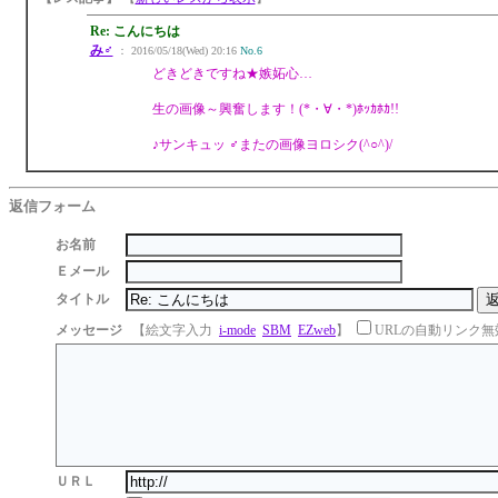
Re: こんにちは
み♂
： 2016/05/18(Wed) 20:16
No.6
どきどきですね★嫉妬心…
生の画像～興奮します！(*・∀・*)ﾎｯｶﾎｶ!!
♪サンキュッ ♂またの画像ヨロシク(^○^)/
返信フォーム
お名前
Ｅメール
タイトル
メッセージ
【絵文字入力
i-mode
SBM
EZweb
】
URLの自動リンク無
ＵＲＬ