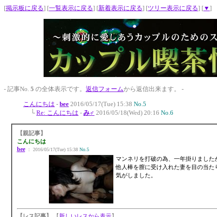
[
掲示板に戻る
] [
一覧表示に戻る
] [
新着表示に戻る
] [
ツリー表示に戻る
] [
▼
]
- 記事No.
5
の全体表示です。
返信フォーム
から返信出来ます。 -
こんにちは
-
bee
2016/05/17(Tue) 15:38
No.5
└
Re: こんにちは
-
み♂
2016/05/18(Wed) 20:16
No.6
【親記事】
こんにちは
bee
： 2016/05/17(Tue) 15:38
No.5
マンネリを打破の為、一年掛りました
他人棒を膣に受け入れた妻を目の当た
気がしました。
【レス記事】
【
新しいレスから表示
】