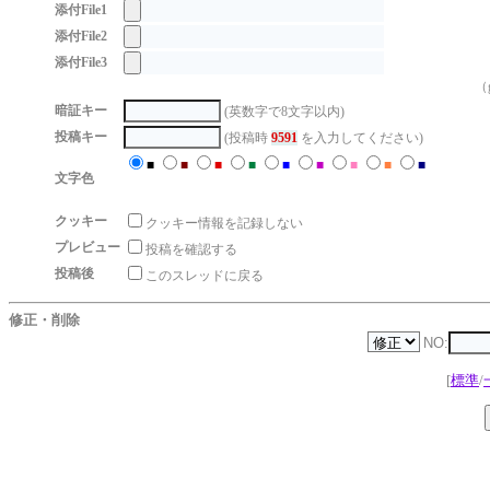
添付File1
添付File2
添付File3
（g
暗証キー
(英数字で8文字以内)
投稿キー
(投稿時
9591
を入力してください)
■
■
■
■
■
■
■
■
■
文字色
クッキー
クッキー情報を記録しない
プレビュー
投稿を確認する
投稿後
このスレッドに戻る
修正・削除
NO:
[
標準
/