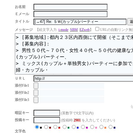
お名前
Ｅメール
タイトル
メッセージ
【絵文字入力
i-mode
SBM
EZweb
】
URLの自動リンク無
ＵＲＬ
添付File1
添付File2
添付File3
（g
暗証キー
(英数字で8文字以内)
投稿キー
(投稿時
2901
を入力してください)
■
■
■
■
■
■
■
■
■
文字色