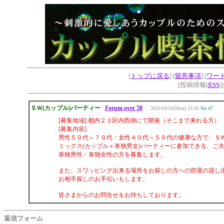
[
トップに戻る
] [
留意事項
] [
ワー
[投稿情報(
RSS
)
ＳＷ(カップル)パーティー
Forum over 50
： 2025/03/31(Mon) 13:45
No.47
[募集地域]:都内２３区内西側にて開催（そこまで来れる方）
[募集内容]:
男性５０代～７０代・女性４０代～５０代の健康な方で、ＳＷ
ミックス(カップル＋単独男女)パーティーに参加できる、ご
単独男性・単独女性の方を募集します。
また、スワッピング出来る場所をお探しの方への部屋の貸し
お相手探しのお手伝いもします。
皆さまからのお問合せをお待ちしております。
返信フォーム