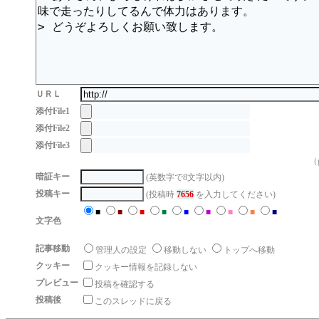
ＵＲＬ
添付File1
添付File2
添付File3
（g
暗証キー
(英数字で8文字以内)
投稿キー
(投稿時
7656
を入力してください)
■
■
■
■
■
■
■
■
■
文字色
記事移動
管理人の設定
移動しない
トップへ移動
クッキー
クッキー情報を記録しない
プレビュー
投稿を確認する
投稿後
このスレッドに戻る