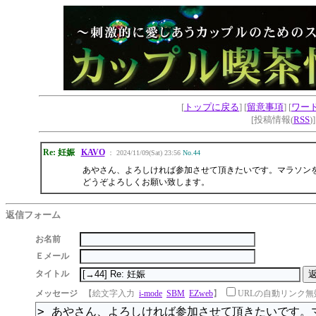
[
トップに戻る
] [
留意事項
] [
ワー
[投稿情報(
RSS
)
Re: 妊娠
KAVO
： 2024/11/09(Sat) 23:56
No.44
あやさん、よろしければ参加させて頂きたいです。マラソン
どうぞよろしくお願い致します。
返信フォーム
お名前
Ｅメール
タイトル
メッセージ
【絵文字入力
i-mode
SBM
EZweb
】
URLの自動リンク無