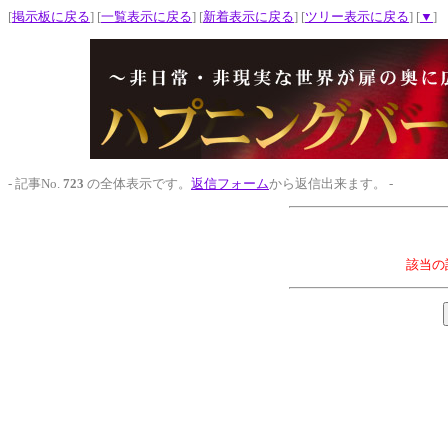
[
掲示板に戻る
] [
一覧表示に戻る
] [
新着表示に戻る
] [
ツリー表示に戻る
] [
▼
]
- 記事No.
723
の全体表示です。
返信フォーム
から返信出来ます。 -
該当の