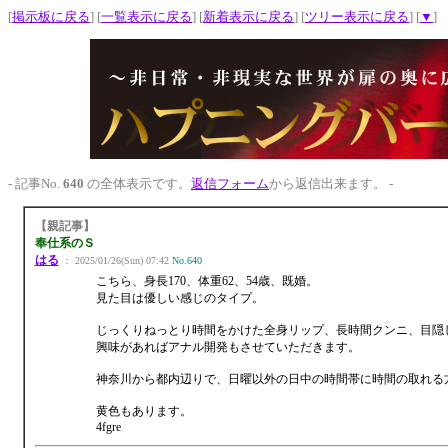
[
掲示板に戻る
] [
一覧表示に戻る
] [
新着表示に戻る
] [
ツリー表示に戻る
] [
▼
]
- 記事No.
640
の全体表示です。
返信フォーム
から返信出来ます。 -
【親記事】
奉仕系のＳ
はる
： 2025/01/26(Sun) 07:42
No.640
こちら、身長170、体重62、54歳、既婚。
見た目は優しい感じのタイプ。
じっくりねっとり時間をかけた全身リップ、長時間クンニ、目隠
興味があればアナル開発もさせていただきます。
神奈川から都内辺りで、日曜以外の日中の時間帯に時間の取れる
黄色もあります。
4fgre