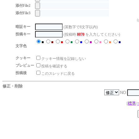
添付File2
添付File3
（g
暗証キー
(英数字で8文字以内)
投稿キー
(投稿時
8070
を入力してください)
■
■
■
■
■
■
■
■
■
文字色
クッキー
クッキー情報を記録しない
プレビュー
投稿を確認する
投稿後
このスレッドに戻る
修正・削除
NO:
[
標準
/