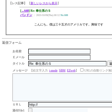
【レス記事】
【
新しいレスから表示
】
[
→640
] Re: 奉仕系のＳ
バンドン
： 2025/10/09(Thu) 00:12
No.688
こんにち。僕は三十五才のアメリカです。興味です
返信フォーム
お名前
Ｅメール
タイトル
メッセージ
【絵文字入力
i-mode
SBM
EZweb
】
URLの自動リンク無
ＵＲＬ
添付File1