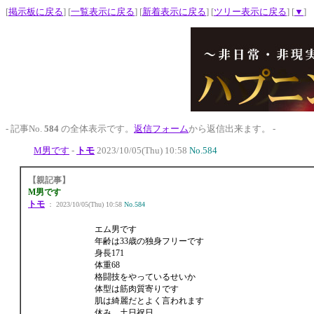
[
掲示板に戻る
] [
一覧表示に戻る
] [
新着表示に戻る
] [
ツリー表示に戻る
] [
▼
]
- 記事No.
584
の全体表示です。
返信フォーム
から返信出来ます。 -
M男です
-
トモ
2023/10/05(Thu) 10:58
No.584
【親記事】
M男です
トモ
： 2023/10/05(Thu) 10:58
No.584
エム男です
年齢は33歳の独身フリーです
身長171
体重68
格闘技をやっているせいか
体型は筋肉質寄りです
肌は綺麗だとよく言われます
休み 土日祝日