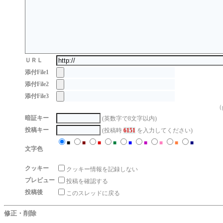
ＵＲＬ
添付File1
添付File2
添付File3
（g
暗証キー
(英数字で8文字以内)
投稿キー
(投稿時
6151
を入力してください)
■
■
■
■
■
■
■
■
■
文字色
クッキー
クッキー情報を記録しない
プレビュー
投稿を確認する
投稿後
このスレッドに戻る
修正・削除