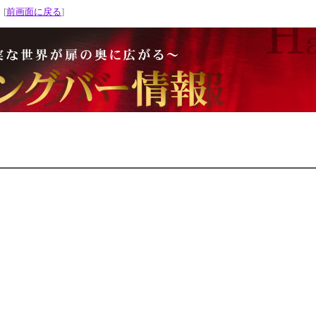
 [
前画面に戻る
]