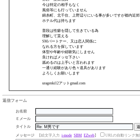
今は特定の相手もなく
風俗等にも行っていません
錦糸町、北千住、上野辺りにいる事が多いですが都内近郊
ホテル代は持ちます
普段は性癖を隠して生きている為
理解して貰える
SMパートナー、又は恋人関係に
なれる方を探しています
体型や年齢や経験気にしません
良ければメッセ下さい
舐めるのは上手いと言われます
一通り経験があり色々道具があります
よろしくお願いします
uragenki12アットgmail.com
返信フォーム
お名前
Ｅメール
タイトル
メッセージ
【絵文字入力
i-mode
SBM
EZweb
】
URLの自動リンク無