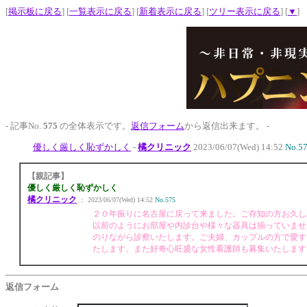
[
掲示板に戻る
] [
一覧表示に戻る
] [
新着表示に戻る
] [
ツリー表示に戻る
] [
▼
]
- 記事No.
575
の全体表示です。
返信フォーム
から返信出来ます。 -
優しく厳しく恥ずかしく
-
橘クリニック
2023/06/07(Wed) 14:52
No.5
【親記事】
優しく厳しく恥ずかしく
橘クリニック
： 2023/06/07(Wed) 14:52
No.575
２０年振りに名古屋に戻って来ました。ご存知の方お久し
以前のようにお部屋や内診台や様々な器具は揃っていませ
のりながら診察いたします。ご夫婦、カップルの方で愛す
たします。また好奇心旺盛な女性看護師も募集いたします
返信フォーム