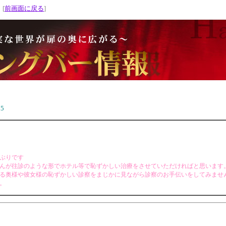
 [
前画面に戻る
]
75
ぶりです
んが往診のような形でホテル等で恥ずかしい治療をさせていただければと思います
る奥様や彼女様の恥ずかしい診察をまじかに見ながら診察のお手伝いをしてみませ
。