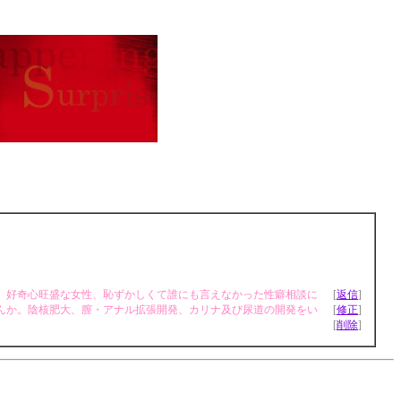
。好奇心旺盛な女性、恥ずかしくて誰にも言えなかった性癖相談に
[
返信
]
んか。陰核肥大、膣・アナル拡張開発、カリナ及び尿道の開発をい
[
修正
]
[
削除
]