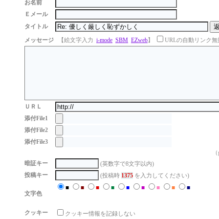
お名前
Ｅメール
タイトル
メッセージ
【絵文字入力
i-mode
SBM
EZweb
】
URLの自動リンク無
ＵＲＬ
添付File1
添付File2
添付File3
（g
暗証キー
(英数字で8文字以内)
投稿キー
(投稿時
1375
を入力してください)
■
■
■
■
■
■
■
■
■
文字色
クッキー
クッキー情報を記録しない