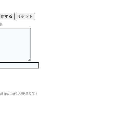
効
if jpg png/1000KBまで）