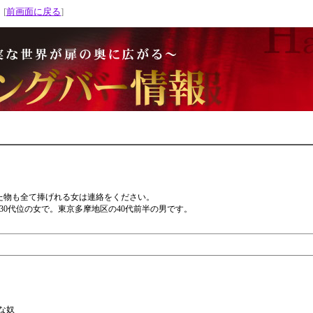
 [
前画面に戻る
]
た物も全て捧げれる女は連絡をください。
30代位の女で。東京多摩地区の40代前半の男です。
な奴