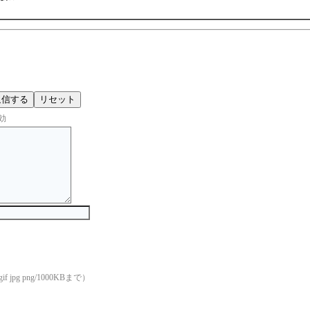
効
if jpg png/1000KBまで）