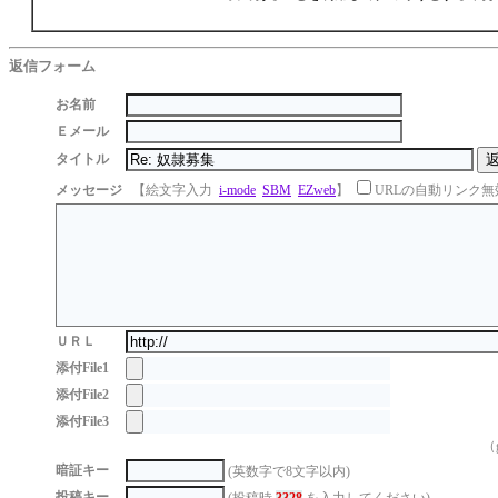
返信フォーム
お名前
Ｅメール
タイトル
メッセージ
【絵文字入力
i-mode
SBM
EZweb
】
URLの自動リンク無
ＵＲＬ
添付File1
添付File2
添付File3
（g
暗証キー
(英数字で8文字以内)
投稿キー
(投稿時
3328
を入力してください)