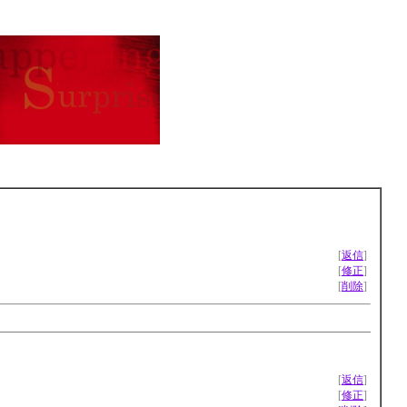
[
返信
]
[
修正
]
[
削除
]
[
返信
]
[
修正
]