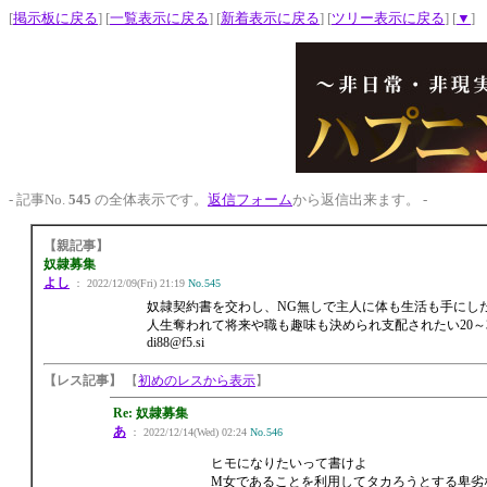
[
掲示板に戻る
] [
一覧表示に戻る
] [
新着表示に戻る
] [
ツリー表示に戻る
] [
▼
]
- 記事No.
545
の全体表示です。
返信フォーム
から返信出来ます。 -
【親記事】
奴隷募集
よし
： 2022/12/09(Fri) 21:19
No.545
奴隷契約書を交わし、NG無しで主人に体も生活も手にし
人生奪われて将来や職も趣味も決められ支配されたい20～
di88@f5.si
【レス記事】
【
初めのレスから表示
】
Re: 奴隷募集
あ
： 2022/12/14(Wed) 02:24
No.546
ヒモになりたいって書けよ
M女であることを利用してタカろうとする卑劣