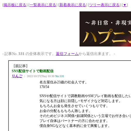
[
掲示板に戻る
] [
一覧表示に戻る
] [
新着表示に戻る
] [
ツリー表示に戻る
] [
▼
]
- 記事No.
531
の全体表示です。
返信フォーム
から返信出来ます。 -
【親記事】
SNS配信サイトで動画配信
りんご
： 2022/10/27(Thu) 10:30
No.531
名古屋住み23歳の社会人です。
170/54
SNSや配信サイトで調教動画やSMプレイ動画を配信した
気になる方は顔に目隠し+モザイクなど対応します。
もちろんお金も発生させていくつもりです。
お金の分配ももちろん致します。
そのためビジネス関係+奴隷関係という立場でお付き合い
プレイ自体はパートナーの方に合わせます。
僕自身NGなどなく基本的に全て興奮します。