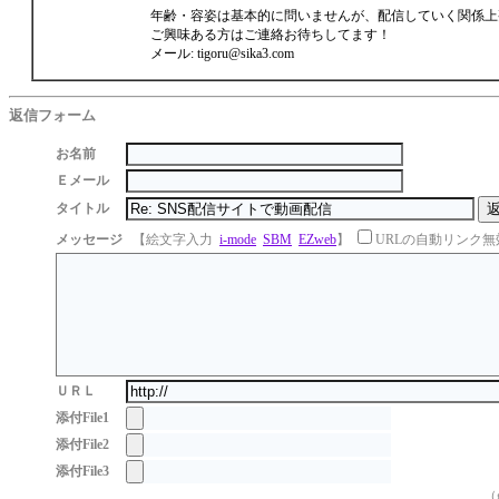
年齢・容姿は基本的に問いませんが、配信していく関係上
ご興味ある方はご連絡お待ちしてます！
メール: tigoru@sika3.com
返信フォーム
お名前
Ｅメール
タイトル
メッセージ
【絵文字入力
i-mode
SBM
EZweb
】
URLの自動リンク無
ＵＲＬ
添付File1
添付File2
添付File3
（g