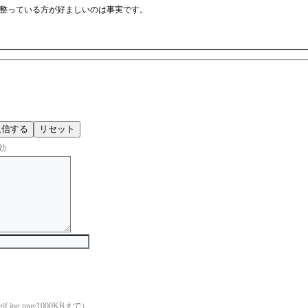
整っている方が好ましいのは事実です。
効
if jpg png/1000KBまで）