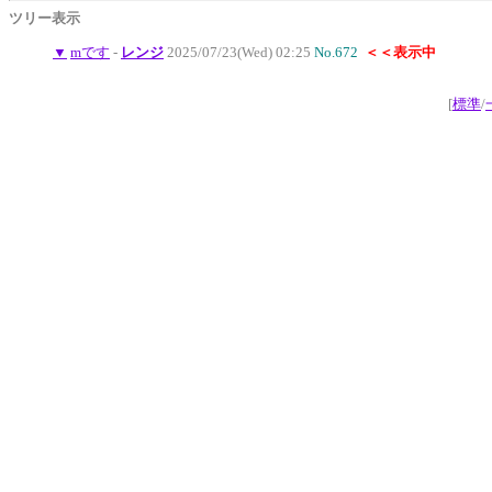
ツリー表示
▼
mです
-
レンジ
2025/07/23(Wed) 02:25
No.672
＜＜表示中
[
標準
/