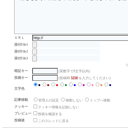
ＵＲＬ
添付File1
添付File2
添付File3
（g
暗証キー
(英数字で8文字以内)
投稿キー
(投稿時
5218
を入力してください)
■
■
■
■
■
■
■
■
■
文字色
記事移動
管理人の設定
移動しない
トップへ移動
クッキー
クッキー情報を記録しない
プレビュー
投稿を確認する
投稿後
このスレッドに戻る