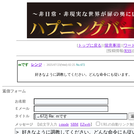
[
トップに戻る
] [
留意事項
] [
ワー
[投稿情報(
RSS
)
mです
レンジ
： 2025/07/23(Wed) 02:25
No.672
好きなように調教してください。どんな命令にも従います。
返信フォーム
お名前
Ｅメール
タイトル
メッセージ
【絵文字入力
i-mode
SBM
EZweb
】
URLの自動リンク無