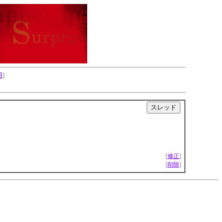
用
]
|
[
修正
]
[
削除
]