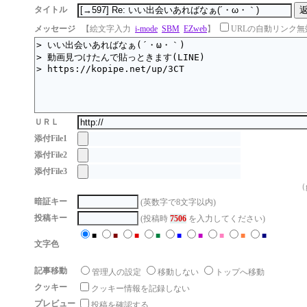
タイトル
メッセージ
【絵文字入力
i-mode
SBM
EZweb
】
URLの自動リンク無
ＵＲＬ
添付File1
添付File2
添付File3
（g
暗証キー
(英数字で8文字以内)
投稿キー
(投稿時
7506
を入力してください)
■
■
■
■
■
■
■
■
■
文字色
記事移動
管理人の設定
移動しない
トップへ移動
クッキー
クッキー情報を記録しない
プレビュー
投稿を確認する