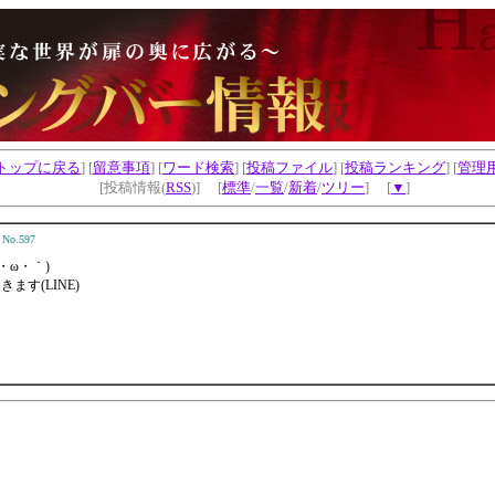
トップに戻る
] [
留意事項
] [
ワード検索
] [
投稿ファイル
] [
投稿ランキング
] [
管理
[投稿情報(
RSS
)] [
標準
/
一覧
/
新着
/
ツリー
] [
▼
]
No.597
・ω・｀)
ます(LINE)