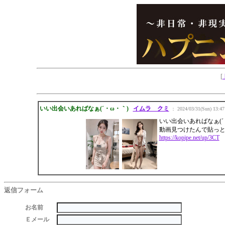
[
いい出会いあればなぁ(´・ω・｀)
イムラ クミ
： 2024/03/31(Sun) 13:47
いい出会いあればなぁ(´
動画見つけたんで貼っとき
https://kopipe.net/up/3CT
返信フォーム
お名前
Ｅメール