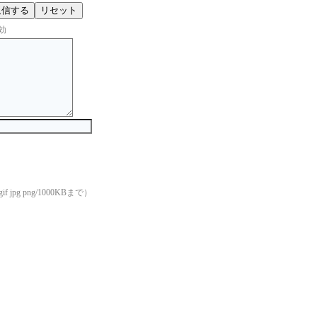
効
if jpg png/1000KBまで）