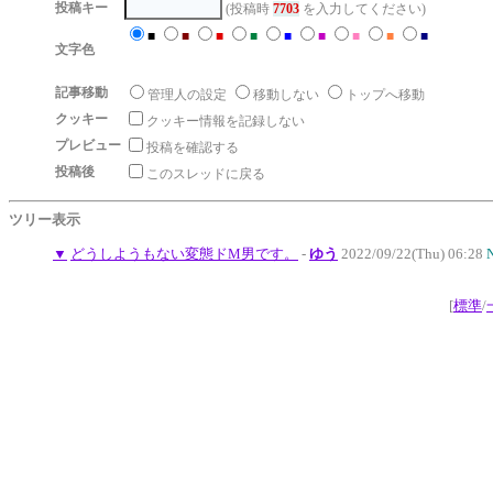
投稿キー
(投稿時
7703
を入力してください)
■
■
■
■
■
■
■
■
■
文字色
記事移動
管理人の設定
移動しない
トップへ移動
クッキー
クッキー情報を記録しない
プレビュー
投稿を確認する
投稿後
このスレッドに戻る
ツリー表示
▼
どうしようもない変態ドM男です。
-
ゆう
2022/09/22(Thu) 06:28
[
標準
/