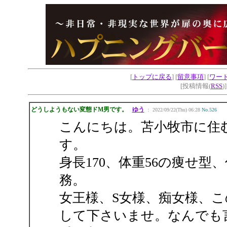
[
トップに戻る
] [
留意事項
] [
ワー
[投稿情報(
RSS
)
どうしようもない変態ドM男です。
ゆう
： 2022/09/22(Thu) 06:28
No.526
こんにちは。苫小牧市に住
す。
身長170、体重56の痩せ
務。
女王様、S女様、痴女様、
して下さいませ。なんでも