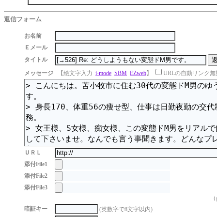
返信フォーム
お名前
Ｅメール
タイトル
メッセージ
【絵文字入力
i-mode
SBM
EZweb
】
URLの自動リンク無
ＵＲＬ
添付File1
添付File2
添付File3
（g
暗証キー
(英数字で8文字以内)