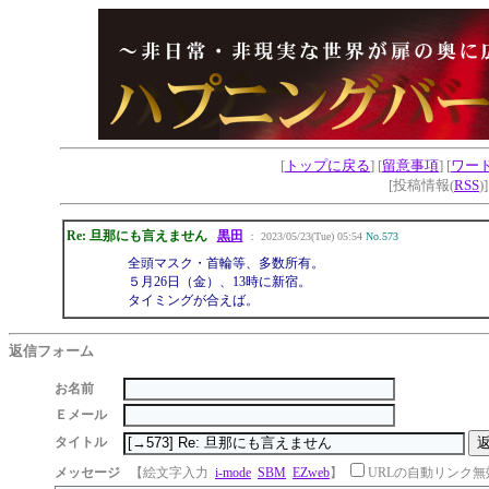
[
トップに戻る
] [
留意事項
] [
ワー
[投稿情報(
RSS
)
Re: 旦那にも言えません
黒田
： 2023/05/23(Tue) 05:54
No.573
全頭マスク・首輪等、多数所有。
５月26日（金）、13時に新宿。
タイミングが合えば。
返信フォーム
お名前
Ｅメール
タイトル
メッセージ
【絵文字入力
i-mode
SBM
EZweb
】
URLの自動リンク無