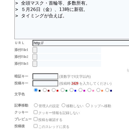
ＵＲＬ
添付File1
添付File2
添付File3
（g
暗証キー
(英数字で8文字以内)
投稿キー
(投稿時
2429
を入力してください)
■
■
■
■
■
■
■
■
■
文字色
記事移動
管理人の設定
移動しない
トップへ移動
クッキー
クッキー情報を記録しない
プレビュー
投稿を確認する
投稿後
このスレッドに戻る