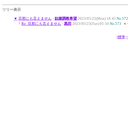
ツリー表示
▼
旦那にも言えません
-
奴隷調教希望
2023/05/22(Mon) 18:43
No.572
└
Re: 旦那にも言えません
-
黒田
2023/05/23(Tue) 05:54
No.573
＜
[
標準
/