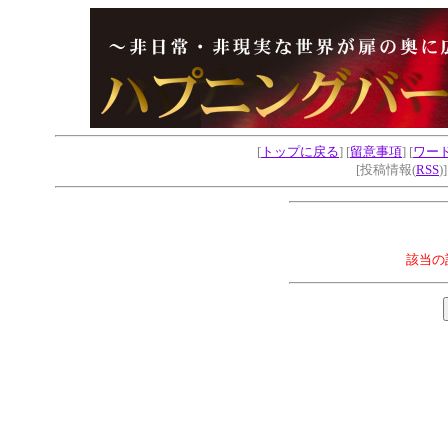
[
トップに戻る
] [
留意事項
] [
ワー
[投稿情報(
RSS
)
該当の