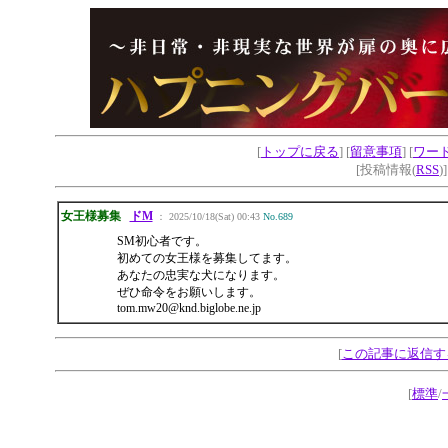
[
トップに戻る
] [
留意事項
] [
ワー
[投稿情報(
RSS
)
女王様募集
ドM
： 2025/10/18(Sat) 00:43
No.689
SM初心者です。
初めての女王様を募集してます。
あなたの忠実な犬になります。
ぜひ命令をお願いします。
tom.mw20@knd.biglobe.ne.jp
[
この記事に返信す
[
標準
/