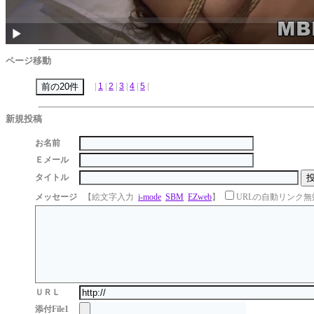
ページ移動
|
1
|
2
|
3
|
4
|
5
|
新規投稿
お名前
Ｅメール
タイトル
メッセージ
【絵文字入力
i-mode
SBM
EZweb
】
URLの自動リンク無
ＵＲＬ
添付File1