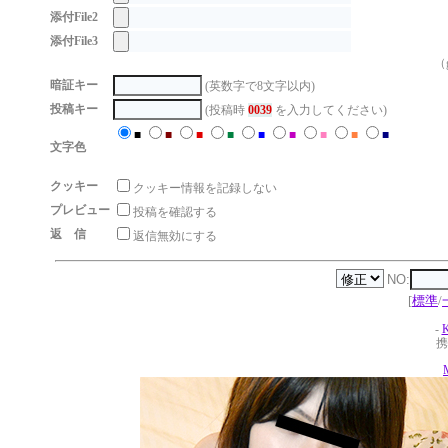
添付File2
添付File3
（g
暗証キー
(英数字で8文字以内)
投稿キー
(投稿時
0039
を入力してください)
■
■
■
■
■
■
■
■
■
文字色
クッキー
クッキー情報を記録しない
プレビュー
投稿を確認する
返 信
返信無効にする
NO:
[
標準
/
-
携