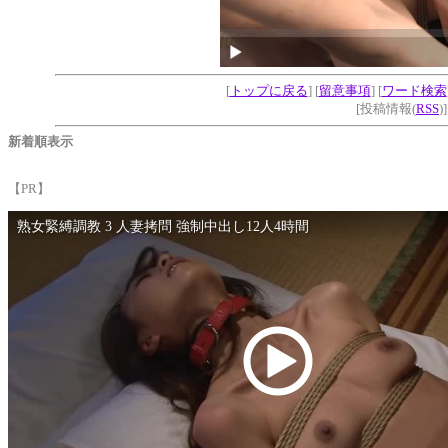
[
トップに戻る
] [
留意事項
] [
ワード検索
[投稿情報(
RSS
)
新着順表示
【PR】