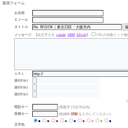
返信フォーム
お名前
Ｅメール
タイトル
メッセージ
【絵文字入力
i-mode
SBM
EZweb
】
URLの自動リンク無
ＵＲＬ
添付File1
添付File2
添付File3
（g
暗証キー
(英数字で8文字以内)
投稿キー
(投稿時
3792
を入力してください)
■
■
■
■
■
■
■
■
■
文字色