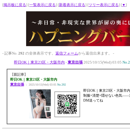
[
掲示板に戻る
] [
一覧表示に戻る
] [
新着表示に戻る
] [
ツリー表示に戻る
] [
▼
]
- 記事No.
292
の全体表示です。
返信フォーム
から返信出来ます。 -
即日OK｜東京23区・大阪市内
-
東京出張
2025/10/15(Wed) 03:05
No.
【親記事】
即日OK｜東京23区・大阪市内
東京出張
： 2025/10/15(Wed) 03:05
No.292
即日OK｜東京23区・大阪市
制服×清楚×隠せない色気―
DM送ってね