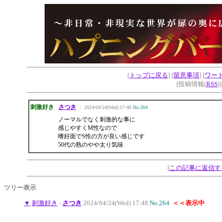
[
トップに戻る
] [
留意事項
] [
ワー
[投稿情報(
RSS
)
刺激好き
さつき
： 2024/04/24(Wed) 17:48
No.264
ノーマルでなく刺激的な事に
感じやすくM性なので
嗜好面でS性の方が良い感じです
50代の熟のやや太り気味
[
この記事に返信す
ツリー表示
▼
刺激好き
-
さつき
2024/04/24(Wed) 17:48
No.264
＜＜表示中