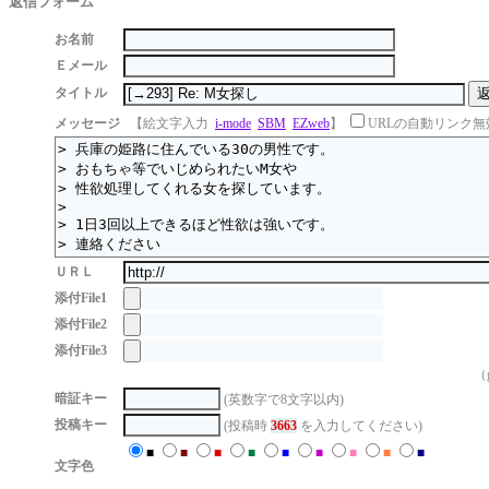
返信フォーム
お名前
Ｅメール
タイトル
メッセージ
【絵文字入力
i-mode
SBM
EZweb
】
URLの自動リンク無
ＵＲＬ
添付File1
添付File2
添付File3
（g
暗証キー
(英数字で8文字以内)
投稿キー
(投稿時
3663
を入力してください)
■
■
■
■
■
■
■
■
■
文字色