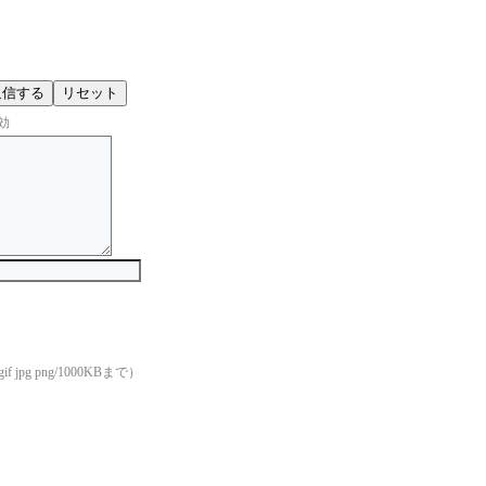
効
if jpg png/1000KBまで）