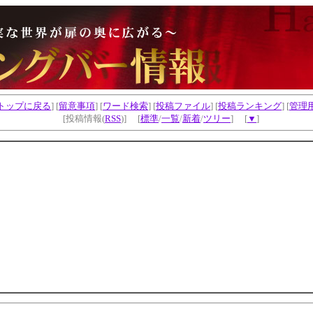
トップに戻る
] [
留意事項
] [
ワード検索
] [
投稿ファイル
] [
投稿ランキング
] [
管理
[投稿情報(
RSS
)] [
標準
/
一覧
/
新着
/
ツリー
] [
▼
]