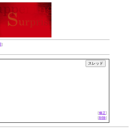
用
]
|
[
修正
]
[
削除
]