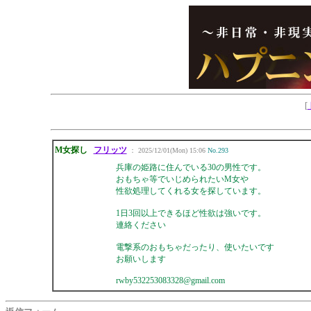
[
M女探し
フリッツ
： 2025/12/01(Mon) 15:06
No.293
兵庫の姫路に住んでいる30の男性です。
おもちゃ等でいじめられたいM女や
性欲処理してくれる女を探しています。
1日3回以上できるほど性欲は強いです。
連絡ください
電撃系のおもちゃだったり、使いたいです
お願いします
rwby532253083328@gmail.com