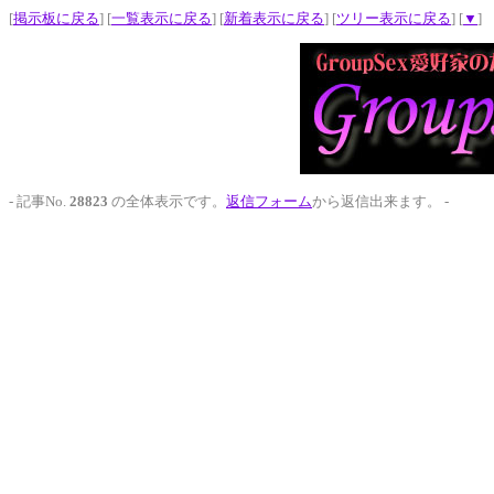
[
掲示板に戻る
] [
一覧表示に戻る
] [
新着表示に戻る
] [
ツリー表示に戻る
] [
▼
]
- 記事No.
28823
の全体表示です。
返信フォーム
から返信出来ます。 -