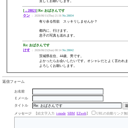
宜しくお願いします。
[
→28821
] Re: おばさんです
ケン
： 2026/06/11(Thu) 21:56
No.28834
有り余る性欲 スッキリしませんか？
都内に、行けます。
息子の写真も送れます。
Re: おばさんです
けす
： 2026/06/21(Sun) 08:14
No.28842
茨城県在住、44歳、男です。
よかったらお会いしたいです。オシャレだとよく言われ
よろしくお願いします。
返信フォーム
お名前
Ｅメール
タイトル
メッセージ
【絵文字入力
i-mode
SBM
EZweb
】
URLの自動リンク無