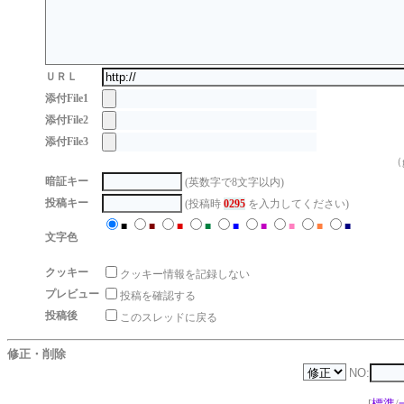
ＵＲＬ
添付File1
添付File2
添付File3
（g
暗証キー
(英数字で8文字以内)
投稿キー
(投稿時
0295
を入力してください)
■
■
■
■
■
■
■
■
■
文字色
クッキー
クッキー情報を記録しない
プレビュー
投稿を確認する
投稿後
このスレッドに戻る
修正・削除
NO:
[
標準
/