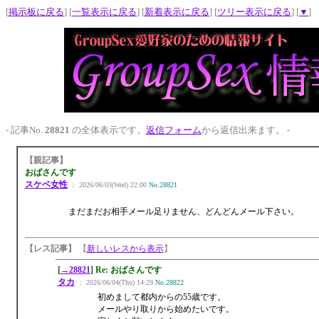
[
掲示板に戻る
] [
一覧表示に戻る
] [
新着表示に戻る
] [
ツリー表示に戻る
] [
▼
]
- 記事No.
28821
の全体表示です。
返信フォーム
から返信出来ます。 -
【親記事】
おばさんです
スケベ女性
： 2026/06/03(Wed) 22:00
No.28821
まだまだお相手メール足りません、どんどんメール下さい。
【レス記事】
【
新しいレスから表示
】
[
→28821
] Re: おばさんです
タカ
： 2026/06/04(Thu) 14:29
No.28822
初めまして都内からの55歳です。
メールやり取りから始めたいです。