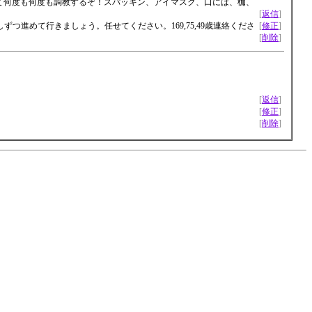
て何度も何度も調教するぞ！スパッキン、アイマスク、口には、枷、
[
返信
]
進めて行きましょう。任せてください。169,75,49歳連絡くださ
[
修正
]
[
削除
]
[
返信
]
[
修正
]
[
削除
]