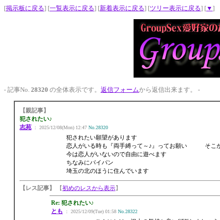
[
掲示板に戻る
] [
一覧表示に戻る
] [
新着表示に戻る
] [
ツリー表示に戻る
] [
▼
]
- 記事No.
28320
の全体表示です。
返信フォーム
から返信出来ます。 -
【親記事】
犯されたい♪
志苑
： 2025/12/08(Mon) 12:47
No.28320
犯されたい願望があります
恋人がいる時も『両手縛って～♪』ってお願い そこか
今は恋人がいないので自由に遊べます
ちなみにパイパン
埼玉の北のほうに住んでいます
【レス記事】
【
初めのレスから表示
】
Re: 犯されたい♪
とも
： 2025/12/09(Tue) 01:58
No.28322