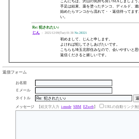
こんにちは、沢山の気持ち良いSEXしましょ
手足は結束、薬を塗ったチンコ、ディルド、連
始めたらマンコから流れて・・返信待ってます。
い。
Re: 犯されたい♪
じん
： 2025/12/09(Tue) 01:38
No.28321
初めまして、じんと申します。
よければ犯してさしあげたいです。
こちらも埼玉北部住みなので、会いやすいと思
返信くださると嬉しいです。
返信フォーム
お名前
Ｅメール
タイトル
メッセージ
【絵文字入力
i-mode
SBM
EZweb
】
URLの自動リンク無