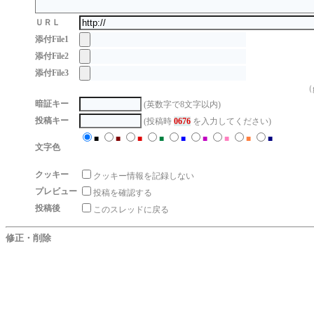
ＵＲＬ
添付File1
添付File2
添付File3
（g
暗証キー
(英数字で8文字以内)
投稿キー
(投稿時
0676
を入力してください)
■
■
■
■
■
■
■
■
■
文字色
クッキー
クッキー情報を記録しない
プレビュー
投稿を確認する
投稿後
このスレッドに戻る
修正・削除