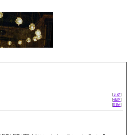
[
返信
]
[
修正
]
[
削除
]