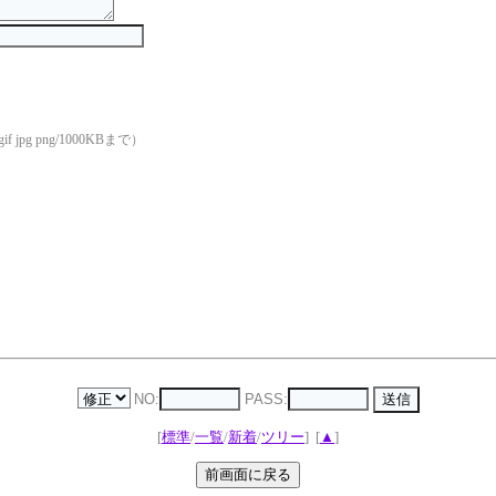
if jpg png/1000KBまで）
NO:
PASS:
[
標準
/
一覧
/
新着
/
ツリー
]
[
▲
]