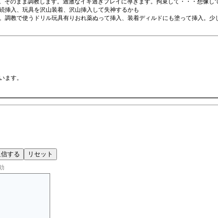
う。そのまま調教します。過激なイキ過ぎプレイに導きます。拘束して・・・想像し
続挿入、玩具を沢山装着、沢山挿入して失神するかも
調教で使うドリル玩具有りおれ薬ぬって挿入、装着ディルドにも塗って挿入。少しずつ
います。
効