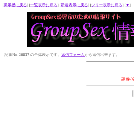
[
掲示板に戻る
] [
一覧表示に戻る
] [
新着表示に戻る
] [
ツリー表示に戻る
] [
▼
]
- 記事No.
26837
の全体表示です。
返信フォーム
から返信出来ます。 -
該当の