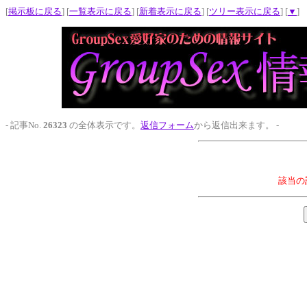
[
掲示板に戻る
] [
一覧表示に戻る
] [
新着表示に戻る
] [
ツリー表示に戻る
] [
▼
]
- 記事No.
26323
の全体表示です。
返信フォーム
から返信出来ます。 -
該当の